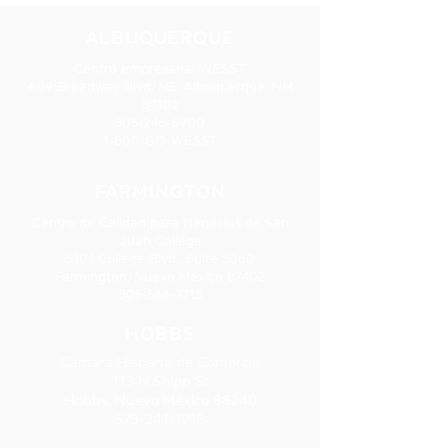
Reparación de camiones
Estudios de pot
ALBUQUERQUE
y remolques de Wild
voz (VPS)
Centro empresarial WESST
Horse
609 Broadway Blvd. NE, Albuquerque, NM
87102
505-246-6900
1-800-GO-WESST
FARMINGTON
Centro de Calidad para Negocios de San
Juan College
5101 College Blvd., Suite 5060
Farmington, Nuevo México 87402
505-566-3715
HOBBS
Cámara Hispana de Comercio
113 N Shipp St
Hobbs, Nuevo México 88240
575-241-1715