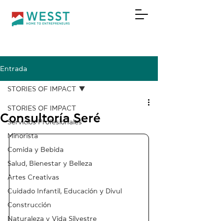
Entrada
DONAR
STORIES OF IMPACT
STORIES OF IMPACT
Consultoría Seré
Servicios Profesionales
Minorista
Comida y Bebida
Salud, Bienestar y Belleza
Artes Creativas
Cuidado Infantil, Educación y Divul
Construcción
Naturaleza y Vida Silvestre