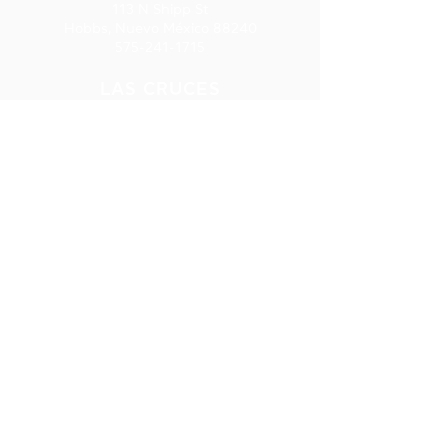
113 N Shipp St
Hobbs, Nuevo México 88240
575-241-1715
LAS CRUCES
277 E. Amador Ave., Ste. 275
Las Cruces, NM 88001
575-541-1583
SUSCRIPCIÓ
N AL
BOLETÍN
INFORMATIV
O
Reciba
información sobre
capacitación,
préstamos