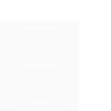
NUESTRAS
UBICACIONES
Guerreros de Karate
Belleza orgánic
ALBUQUERQUE
vapor
Centro empresarial WESST
609 Broadway Blvd. NE, Albuquerque, NM
87102
505-246-6900
1-800-GO-WESST
FARMINGTON
Centro de Calidad para Negocios de San
Juan College
5101 College Blvd., Suite 5060
Farmington, Nuevo México 87402
505-566-3715
HOBBS
Cámara Hispana de Comercio