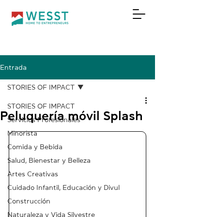
Entrada
DONAR
STORIES OF IMPACT
STORIES OF IMPACT
Peluquería móvil Splash
Servicios Profesionales
Minorista
Comida y Bebida
Salud, Bienestar y Belleza
Artes Creativas
Cuidado Infantil, Educación y Divul
Construcción
Naturaleza y Vida Silvestre