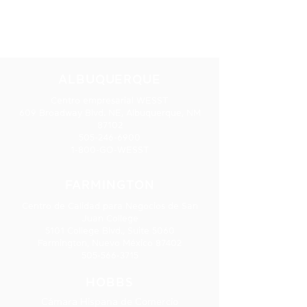
NUESTRAS
UBICACIONES
ALBUQUERQUE
Centro empresarial WESST
609 Broadway Blvd. NE, Albuquerque, NM
87102
505-246-6900
1-800-GO-WESST
FARMINGTON
Centro de Calidad para Negocios de San
Juan College
5101 College Blvd., Suite 5060
Farmington, Nuevo México 87402
505-566-3715
HOBBS
Cámara Hispana de Comercio