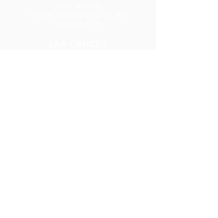
113 N Shipp St
Hobbs, Nuevo México 88240
575-241-1715
LAS CRUCES
277 E. Amador Ave., Ste. 275
Las Cruces, NM 88001
575-541-1583
SUSCRIPCIÓ
N AL
BOLETÍN
INFORMATIV
O
Reciba
información sobre
capacitación,
préstamos