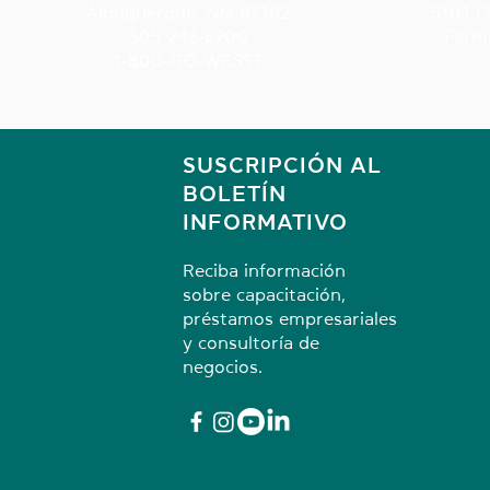
Albuquerque, NM 87102
5101 C
505-246-6900
Farm
1-800-GO-WESST
SUSCRIPCIÓN AL
BOLETÍN
INFORMATIVO
Reciba información
sobre capacitación,
préstamos empresariales
y consultoría de
negocios.