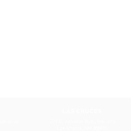
S
LAS CRUCES
Comercio
277 E. Amador Ave., Ste. 275
t
Las Cruces, NM 88001