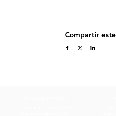
Compartir este
ALBUQUERQUE
Centro empresarial WESST
Cen
609 Broadway Blvd. NE,
Negoci