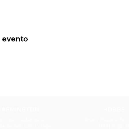
 evento
NUESTRAS UBICACIONE
FARMINGTON
HOBBS
tro de Calidad para
Cámara Hispana de 
os de San Juan College
113 N Shipp S