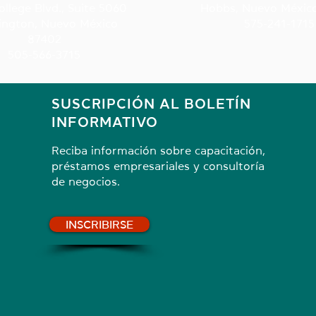
ollege Blvd., Suite 5060
Hobbs, Nuevo Méxic
ington, Nuevo México
575-241-1715
87402
505-566-3715
SUSCRIPCIÓN AL BOLETÍN
INFORMATIVO
Reciba información sobre capacitación,
préstamos empresariales y consultoría
de negocios.
INSCRIBIRSE