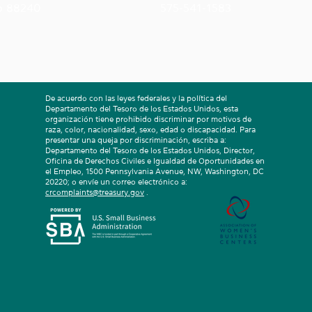
o 88240
575-541-1583
De acuerdo con las leyes federales y la política del
Departamento del Tesoro de los Estados Unidos, esta
organización tiene prohibido discriminar por motivos de
raza, color, nacionalidad, sexo, edad o discapacidad. Para
presentar una queja por discriminación, escriba a:
Departamento del Tesoro de los Estados Unidos, Director,
Oficina de Derechos Civiles e Igualdad de Oportunidades en
el Empleo, 1500 Pennsylvania Avenue, NW, Washington, DC
20220; o envíe un correo electrónico a:
crcomplaints@treasury.gov
.