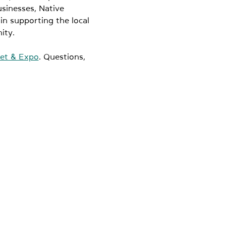
sinesses, Native 
n supporting the local 
ity.
t & Expo
. Questions, 