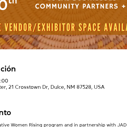
ación
8:00
r, 21 Crosstown Dr, Dulce, NM 87528, USA
nto
tive Women Rising program and in partnership with JADE 