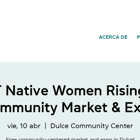
ACERCA DE
Native Women Risin
mmunity Market & E
vie, 10 abr
  |  
Dulce Community Center
Free community-centered market and expo in Dulce!