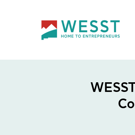
WESST 
Co