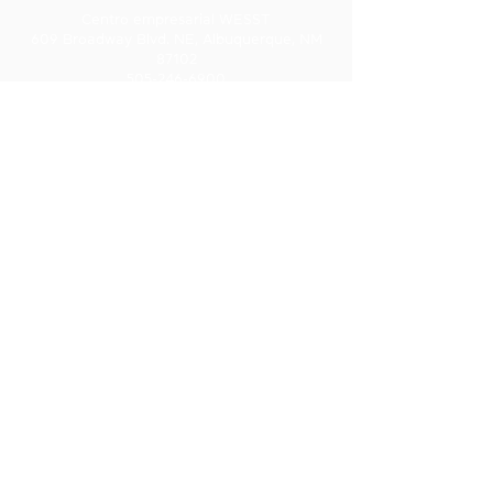
Centro empresarial WESST
609 Broadway Blvd. NE, Albuquerque, NM
87102
505-246-6900
1-800-GO-WESST
FARMINGTON
Centro de Calidad para Negocios de San
Juan College
5101 College Blvd., Suite 5060
Farmington, Nuevo México 87402
505-566-3715
HOBBS
Cámara Hispana de Comercio
113 N Shipp St
Hobbs, Nuevo México 88240
575-241-1715
LAS CRUCES
277 E. Amador Ave., Ste. 275