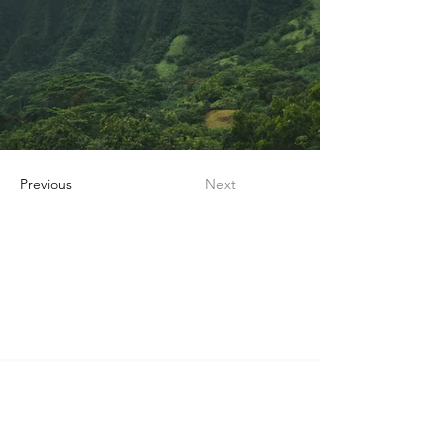
Previous
Next
NUESTRAS
UBICACIONES
ALBUQUERQUE
Centro empresarial WESST
609 Broadway Blvd. NE, Albuquerque, NM