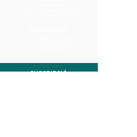
113 N Shipp St
Hobbs, Nuevo México 88240
575-241-1715
LAS CRUCES
277 E. Amador Ave., Ste. 275
Las Cruces, NM 88001
575-541-1583
SUSCRIPCIÓ
N AL
BOLETÍN
INFORMATIV
O
Reciba
información sobre
capacitación,
préstamos