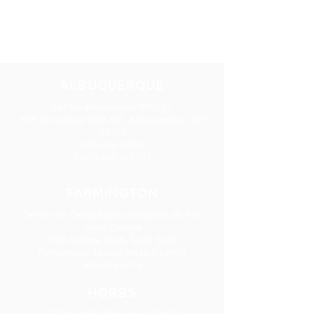
NUESTRAS
UBICACIONES
ALBUQUERQUE
Centro empresarial WESST
609 Broadway Blvd. NE, Albuquerque, NM
87102
505-246-6900
1-800-GO-WESST
FARMINGTON
Centro de Calidad para Negocios de San
Juan College
5101 College Blvd., Suite 5060
Farmington, Nuevo México 87402
505-566-3715
HOBBS
Cámara Hispana de Comercio