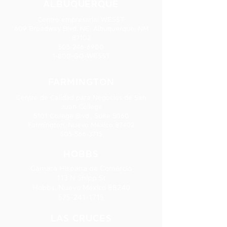
ALBUQUERQUE
Centro empresarial WESST
609 Broadway Blvd. NE, Albuquerque, NM
87102
505-246-6900
1-800-GO-WESST
FARMINGTON
Centro de Calidad para Negocios de San
Juan College
5101 College Blvd., Suite 5060
Farmington, Nuevo México 87402
505-566-3715
HOBBS
Cámara Hispana de Comercio
113 N Shipp St
Hobbs, Nuevo México 88240
575-241-1715
LAS CRUCES