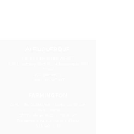
NUESTRAS
UBICACIONES
ALBUQUERQUE
Centro empresarial WESST
609 Broadway Blvd. NE, Albuquerque, NM
87102
505-246-6900
1-800-GO-WESST
FARMINGTON
Centro de Calidad para Negocios de San
Juan College
5101 College Blvd., Suite 5060
Farmington, Nuevo México 87402
505-566-3715