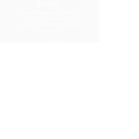
HOBBS
Cámara Hispana de Comercio
113 N Shipp St
Hobbs, Nuevo México 88240
575-241-1715
LAS CRUCES
277 E. Amador Ave., Ste. 275
Las Cruces, NM 88001
575-541-1583
SUSCRIPCIÓ
N AL
BOLETÍN
INFORMATIV
O
Reciba
información sobre