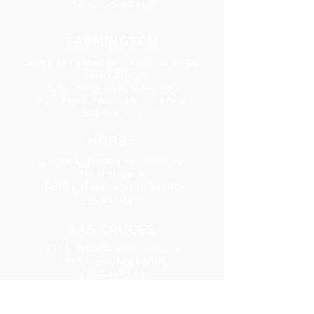
1-800-GO-WESST
FARMINGTON
Centro de Calidad para Negocios de San
Juan College
5101 College Blvd., Suite 5060
Farmington, Nuevo México 87402
505-566-3715
HOBBS
Cámara Hispana de Comercio
113 N Shipp St
Hobbs, Nuevo México 88240
575-241-1715
LAS CRUCES
277 E. Amador Ave., Ste. 275
Las Cruces, NM 88001
575-541-1583