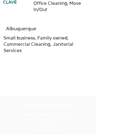
CLAVE
Office Cleaning, Move
In/Out
Albuquerque
Small business, Family owned,
Commercial Cleaning, Janitorial
Services
NUESTRAS
UBICACIONES
ALBUQUERQUE
Centro empresarial WESST
609 Broadway Blvd. NE, Albuquerque, NM
87102
505-246-6900