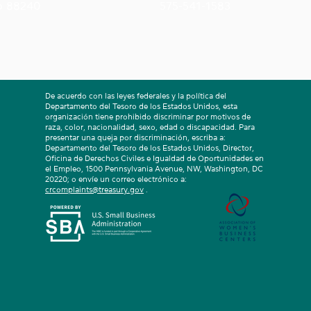
o 88240
575-541-1583
De acuerdo con las leyes federales y la política del
Departamento del Tesoro de los Estados Unidos, esta
organización tiene prohibido discriminar por motivos de
raza, color, nacionalidad, sexo, edad o discapacidad. Para
presentar una queja por discriminación, escriba a:
Departamento del Tesoro de los Estados Unidos, Director,
Oficina de Derechos Civiles e Igualdad de Oportunidades en
el Empleo, 1500 Pennsylvania Avenue, NW, Washington, DC
20220; o envíe un correo electrónico a:
crcomplaints@treasury.gov
.