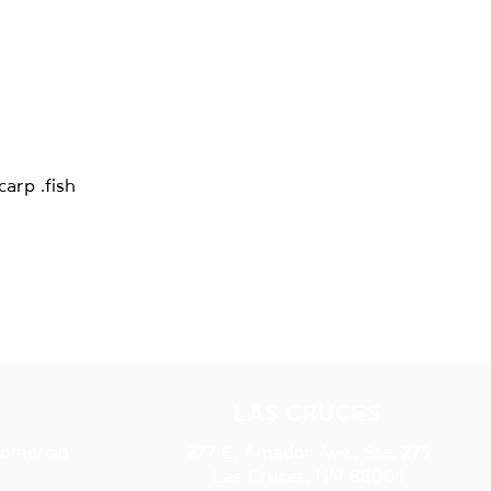
carp .fish
S
LAS CRUCES
Comercio
277 E. Amador Ave., Ste. 275
t
Las Cruces, NM 88001