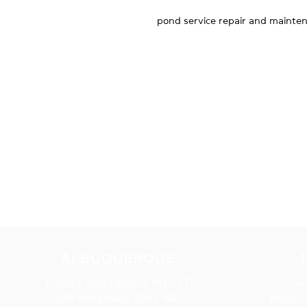
pond service repair and mainte
ALBUQUERQUE
Centro empresarial WESST
Cen
609 Broadway Blvd. NE,
Negoci