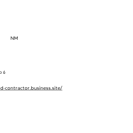
NM
o 6
d-contractor.business.site/