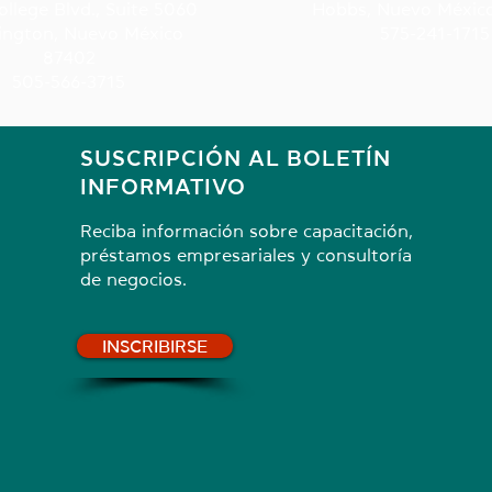
ollege Blvd., Suite 5060
Hobbs, Nuevo Méxic
ington, Nuevo México
575-241-1715
87402
505-566-3715
SUSCRIPCIÓN AL BOLETÍN
INFORMATIVO
Reciba información sobre capacitación,
préstamos empresariales y consultoría
de negocios.
INSCRIBIRSE