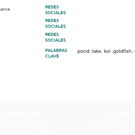
REDES
nance
SOCIALES
REDES
SOCIALES
REDES
SOCIALES
PALABRAS
pond .lake. koi .goldfish. 
CLAVE
NUESTRAS UBICACIONE
FARMINGTON
HOBBS
tro de Calidad para
Cámara Hispana de 
os de San Juan College
113 N Shipp S