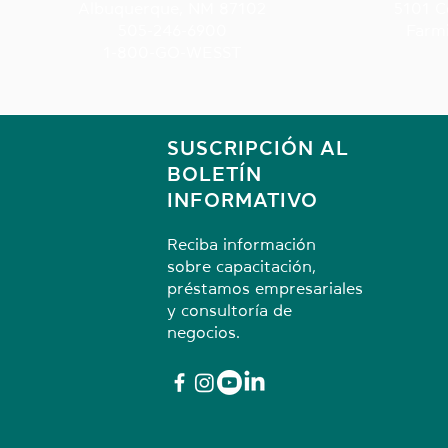
Albuquerque, NM 87102
5101 C
505-246-6900
Farm
1-800-GO-WESST
SUSCRIPCIÓN AL
BOLETÍN
INFORMATIVO
Reciba información
sobre capacitación,
préstamos empresariales
y consultoría de
negocios.