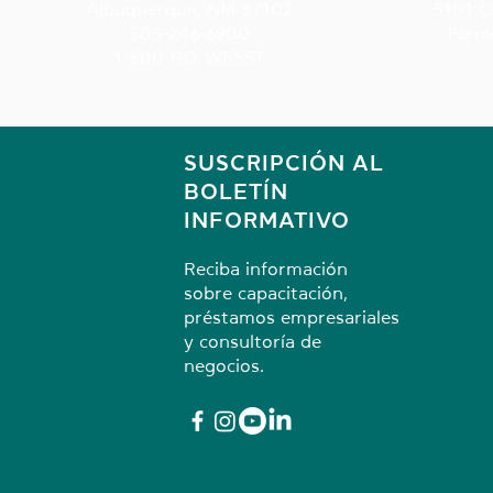
Albuquerque, NM 87102
5101 C
505-246-6900
Farm
1-800-GO-WESST
SUSCRIPCIÓN AL
BOLETÍN
INFORMATIVO
Reciba información
sobre capacitación,
préstamos empresariales
y consultoría de
negocios.