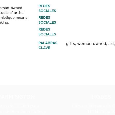
REDES
 woman-owned
SOCIALES
udio of artist
Semiotique means
REDES
king.
SOCIALES
REDES
SOCIALES
PALABRAS
gifts, woman owned, art,
CLAVE
NUESTRAS UBICACIONE
FARMINGTON
HOBBS
tro de Calidad para
Cámara Hispana de 
os de San Juan College
113 N Shipp S