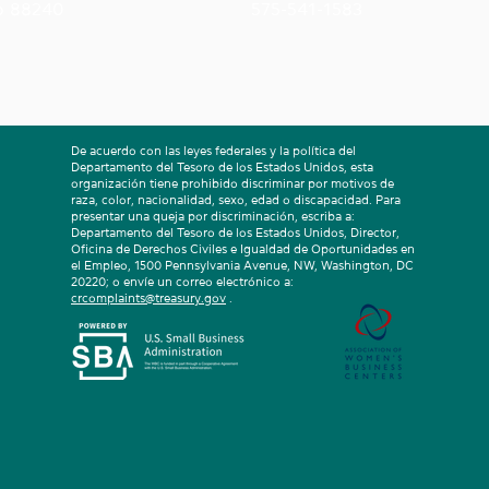
o 88240
575-541-1583
De acuerdo con las leyes federales y la política del
Departamento del Tesoro de los Estados Unidos, esta
organización tiene prohibido discriminar por motivos de
raza, color, nacionalidad, sexo, edad o discapacidad. Para
presentar una queja por discriminación, escriba a:
Departamento del Tesoro de los Estados Unidos, Director,
Oficina de Derechos Civiles e Igualdad de Oportunidades en
el Empleo, 1500 Pennsylvania Avenue, NW, Washington, DC
20220; o envíe un correo electrónico a:
crcomplaints@treasury.gov
.