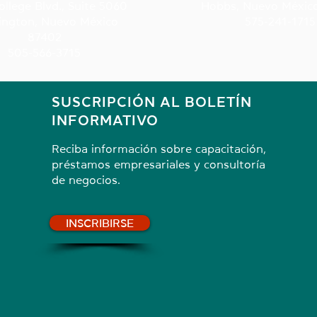
ollege Blvd., Suite 5060
Hobbs, Nuevo Méxic
ington, Nuevo México
575-241-1715
87402
505-566-3715
SUSCRIPCIÓN AL BOLETÍN
INFORMATIVO
Reciba información sobre capacitación,
préstamos empresariales y consultoría
de negocios.
INSCRIBIRSE