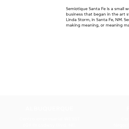
Semiotique Santa Fe is a small
business that began in the art st
Linda Storm, in Santa Fe, NM. 
making meaning, or meaning ma
ALBUQUERQUE
Centro empresarial WESST
Cen
609 Broadway Blvd. NE,
Negoci