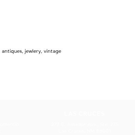
 antiques, jewlery, vintage
S
LAS CRUCES
Comercio
277 E. Amador Ave., Ste. 275
t
Las Cruces, NM 88001