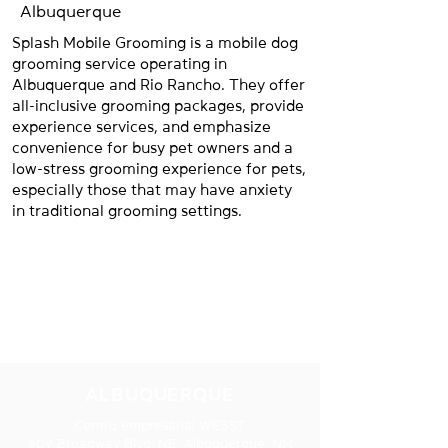
Albuquerque
Splash Mobile Grooming is a mobile dog
grooming service operating in
Albuquerque and Rio Rancho. They offer
all-inclusive grooming packages, provide
experience services, and emphasize
convenience for busy pet owners and a
low-stress grooming experience for pets,
especially those that may have anxiety
in traditional grooming settings.
NUESTRAS
UBICACIONES
ALBUQUERQUE
Centro empresarial WESST
609 Broadway Blvd. NE, Albuquerque, NM