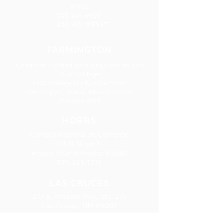
87102
505-246-6900
1-800-GO-WESST
FARMINGTON
Centro de Calidad para Negocios de San
Juan College
5101 College Blvd., Suite 5060
Farmington, Nuevo México 87402
505-566-3715
HOBBS
Cámara Hispana de Comercio
113 N Shipp St
Hobbs, Nuevo México 88240
575-241-1715
LAS CRUCES
277 E. Amador Ave., Ste. 275
Las Cruces, NM 88001
575-541-1583