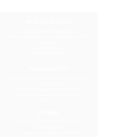
UBICACIONES
Academia VIIIZON LLC
Arte con cuent
ALBUQUERQUE
Centro empresarial WESST
609 Broadway Blvd. NE, Albuquerque, NM
87102
505-246-6900
1-800-GO-WESST
FARMINGTON
Centro de Calidad para Negocios de San
Juan College
5101 College Blvd., Suite 5060
Farmington, Nuevo México 87402
505-566-3715
HOBBS
Cámara Hispana de Comercio
113 N Shipp St
Hobbs, Nuevo México 88240