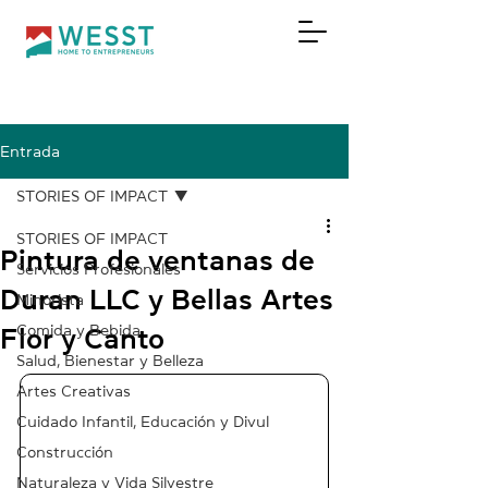
Entrada
DONAR
STORIES OF IMPACT
STORIES OF IMPACT
Pintura de ventanas de
Servicios Profesionales
Duran LLC y Bellas Artes
Minorista
Comida y Bebida
Flor y Canto
Salud, Bienestar y Belleza
Artes Creativas
Cuidado Infantil, Educación y Divul
Construcción
Naturaleza y Vida Silvestre