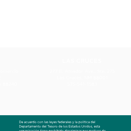
S
LAS CRUCES
Comercio
277 E. Amador Ave., Ste. 275
t
Las Cruces, NM 88001
o 88240
575-541-1583
De acuerdo con las leyes federales y la política del
Departamento del Tesoro de los Estados Unidos, esta
organización tiene prohibido discriminar por motivos de