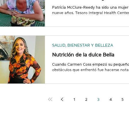
Patricia McClure-Reedy ha sido una mujer
nueve años. Tesoro Integral Health Center
abierto desde 2003, cuando empezó a vend
Child Creations en el Mercado de Artistas 
Cruces los sábados por la mañana. Contin
completo mientras intentaba desarrollar 
Patricia se hizo clienta de WESST con la 
SALUD, BIENESTAR Y BELLEZA
Nutrición de la dulce Bella
Cuando Carmen Coss empezó su pequeño 
obstáculos que enfrentó fue hacerse nota
promocionarlo. "No sabía por dónde empe
WESST a través de su banco local, encont
idioma que entendía: español. Gracias al
desde entonces, el negocio de Carmen ha c
con la comunidad. “Cuando mi banco loca
1
2
3
4
5