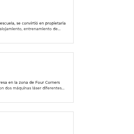
scuela, se convirtió en propietaria
 alojamiento, entrenamiento de
vo México. Inicialmente consideró
só a Hondo por su familia. Este
poyo dedicado, ya que sus planes
norama diferente, tanto físico
resa en la zona de Four Corners
on dos máquinas láser diferentes
onalizados de calidad superior.
 de ofrecer una amplia gama de
acrílico, aluminio y grabado láser
os e incluso recuerdos. Antes de la