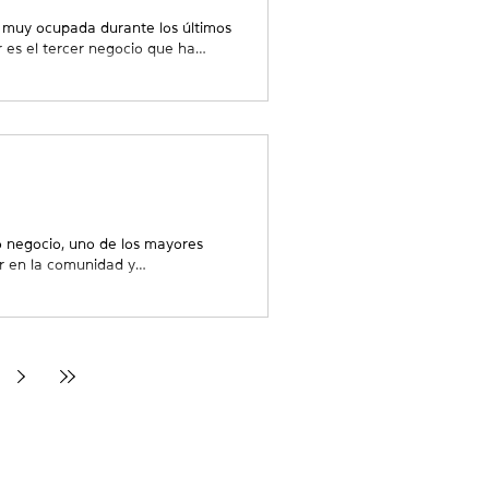
 muy ocupada durante los últimos
 es el tercer negocio que ha
er su línea de ropa teñida Wild
y Agricultores del centro de Las
uó dando clases a tiempo
su negocio. Dos años después,
esperanza de a
negocio, uno de los mayores
r en la comunidad y
zar", dice Carmen. Tras conocer
ró el apoyo que necesitaba en un
 apoyo que ha recibido de WESST
recido, al igual que su conexión
l no pudo aprobarme el pré