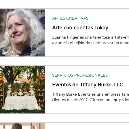
se centra en fotografiar a sus clientes d
sesiones en exteriores ofrecen diversos c
personalizada para cada cliente. Consider
ARTES CREATIVAS
Arte con cuentas Tokay
Juanita Finger es una talentosa artista-
algún día el tejido de cuentas sea recon
legítima. Llegó a WESST en 2010 buscand
web y técnicas de ventas para impulsar su
Tokay Beaded Art. A través de una serie d
la Sra. Finger y los consultores de WESS
proporcionó ideas y recursos para ayudar 
SERVICIOS PROFESIONALES
Eventos de Tiffany Burke, LLC
Tiffany Burke Events es una empresa famil
clientes desde 2017. Ofrecen un equipo int
parcial para cualquier evento en el área
escapadas hasta fiestas y eventos corporat
preparado para ayudarle a mejorar la expe
integral de producción incluye diseño flora
barras de postres, mesas para los nov