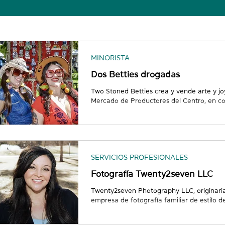
MINORISTA
Dos Betties drogadas
Two Stoned Betties crea y vende arte y jo
Mercado de Productores del Centro, en con
ABQ. Two Stoned Betties se compone de la
Romãn y Kayla Mansfield. Ambas son amiga
amor mutuo y su inagotable deseo de crea
audaces y coloridos. Sara comenzó su tr
evento "Enciende la Fusible". A partir de ah
SERVICIOS PROFESIONALES
Fotografía Twenty2seven LLC
Twenty2seven Photography LLC, originari
empresa de fotografía familiar de estilo d
fundó a finales de 2021 y es propiedad d
la opera. Roseanna ha creado una empresa