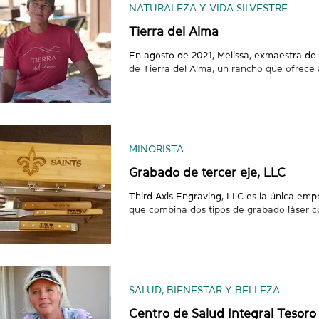
NATURALEZA Y VIDA SILVESTRE
Tierra del Alma
En agosto de 2021, Melissa, exmaestra de e
de Tierra del Alma, un rancho que ofrece
equinos, talleres y clínicas en Hondo, Nue
abrir su negocio en California, pero regre
cambio de planes requirió valentía y un a
originales tuvieron que adaptarse a un pa
como profesional. Su amor por los c
MINORISTA
Grabado de tercer eje, LLC
Third Axis Engraving, LLC es la única emp
que combina dos tipos de grabado láser c
para ofrecer a sus clientes productos pers
Third Axis Engraving, LLC se enorgullece
opciones para personalizar vidrio, cristal, 
para premios, placas, regalos de cumpleañ
COVID-19, Bonnie tenía un prósper
SALUD, BIENESTAR Y BELLEZA
Centro de Salud Integral Tesoro