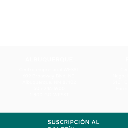
ALBUQUERQUE
Centro empresarial WESST
Cen
609 Broadway Blvd. NE,
Negoci
Albuquerque, NM 87102
5101 C
505-246-6900
Farm
1-800-GO-WESST
SUSCRIPCIÓN AL