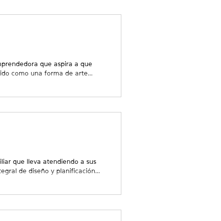
onde se sienten más cómodos. Las
ontextos y una experiencia
a que los
emprendedora que aspira a que
ocido como una forma de arte
o ayuda con marketing, desarrollo
 negocio de tejido de cuentas,
e conversaciones telefónicas entre
T en Roswell y Santa Fe, WESST
a la Sra
iar que lleva atendiendo a sus
egral de diseño y planificación
 de Albuquerque. Desde bodas y
ivos, el equipo de Tiffany está
riencia de su evento. Su servicio
l, diseño de eventos, alquileres,