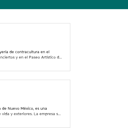
yería de contracultura en el
ciertos y en el Paseo Artístico de
 creatividad y el trabajo de Sara
s de toda la vida, unidas por su
r obras de arte y accesorios
ayectoria en WESST con nuestro
í, c
a de Nuevo México, es una
e vida y exteriores. La empresa se
e Roseanna Chavez, quien también
 de fotografía en exteriores que