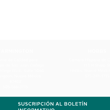
NUESTRAS UBICACIONE
FARMINGTON
HOBBS
tro de Calidad para
Cámara Hispana de 
os de San Juan College
113 N Shipp S
ollege Blvd., Suite 5060
Hobbs, Nuevo Méxic
ington, Nuevo México
575-241-1715
87402
505-566-3715
SUSCRIPCIÓN AL BOLETÍN