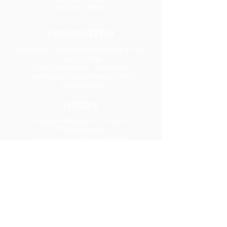
1-800-GO-WESST
FARMINGTON
Centro de Calidad para Negocios de San
Juan College
5101 College Blvd., Suite 5060
Farmington, Nuevo México 87402
505-566-3715
HOBBS
Cámara Hispana de Comercio
113 N Shipp St
Hobbs, Nuevo México 88240
575-241-1715
LAS CRUCES
277 E. Amador Ave., Ste. 275
Las Cruces, NM 88001
575-541-1583