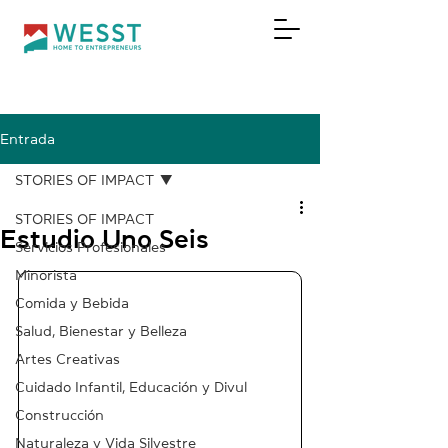
Entrada
DONAR
STORIES OF IMPACT
STORIES OF IMPACT
Estudio Uno Seis
Servicios Profesionales
Minorista
Comida y Bebida
Salud, Bienestar y Belleza
Artes Creativas
Cuidado Infantil, Educación y Divul
Construcción
Naturaleza y Vida Silvestre