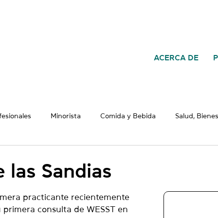
ACERCA DE
fesionales
Minorista
Comida y Bebida
Salud, Bienes
ntil, Educación y Divul
Construcción
Naturaleza y Vida S
 las Sandias
SS
rmera practicante recientemente 
su primera consulta de WESST en 