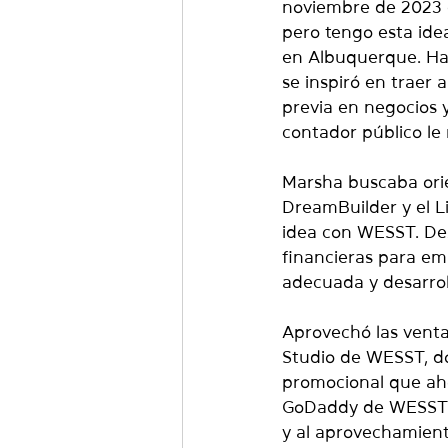
noviembre de 2023 d
pero tengo esta idea
en Albuquerque. Hab
se inspiró en traer a
previa en negocios 
contador público l
Marsha buscaba orie
DreamBuilder y el L
idea con WESST. Des
financieras para em
adecuada y desarrol
Aprovechó las venta
Studio de WESST, do
promocional que aho
GoDaddy de WESST pa
y al aprovechamiento