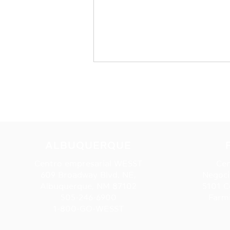
Vídeo Éxitos, Inc.
ALBUQUERQUE
Centro empresarial WESST
Cen
609 Broadway Blvd. NE,
Negoci
Albuquerque, NM 87102
5101 C
505-246-6900
Farm
1-800-GO-WESST