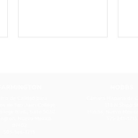
NUESTRAS UBICACIONE
Moda reciclada
FARMINGTON
HOBBS
Dos 
tro de Calidad para
Cámara Hispana de 
os de San Juan College
113 N Shipp S
ollege Blvd., Suite 5060
Hobbs, Nuevo Méxic
ington, Nuevo México
575-241-1715
87402
505-566-3715