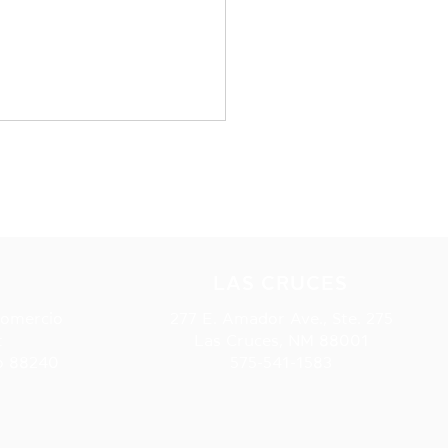
S
LAS CRUCES
Betties drogadas
Comercio
277 E. Amador Ave., Ste. 275
t
Las Cruces, NM 88001
o 88240
575-541-1583