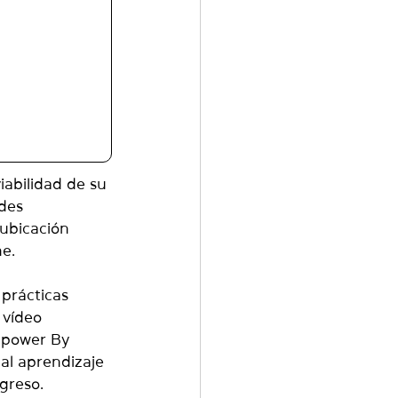
abilidad de su 
des 
ubicación 
e.
prácticas 
 vídeo 
mpower By 
al aprendizaje 
greso.