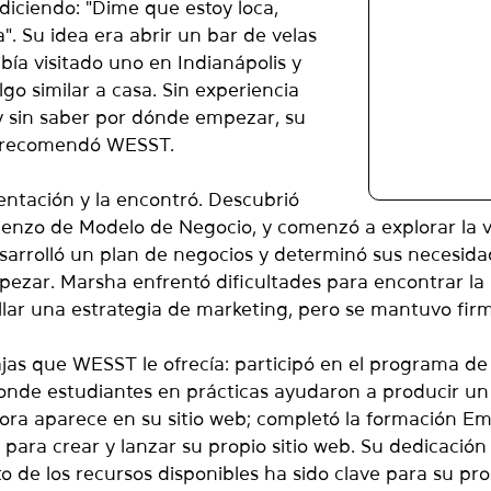
iciendo: "Dime que estoy loca, 
". Su idea era abrir un bar de velas 
ía visitado uno en Indianápolis y 
lgo similar a casa. Sin experiencia 
y sin saber por dónde empezar, su 
e recomendó WESST.
ntación y la encontró. Descubrió 
ienzo de Modelo de Negocio, y comenzó a explorar la vi
arrolló un plan de negocios y determinó sus necesida
pezar. Marsha enfrentó dificultades para encontrar la 
lar una estrategia de marketing, pero se mantuvo firm
jas que WESST le ofrecía: participó en el programa de 
nde estudiantes en prácticas ayudaron a producir un
ra aparece en su sitio web; completó la formación E
ra crear y lanzar su propio sitio web. Su dedicación 
 de los recursos disponibles ha sido clave para su pro