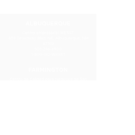
UBICACIONES
ALBUQUERQUE
Centro empresarial WESST
609 Broadway Blvd. NE, Albuquerque, NM
87102
505-246-6900
1-800-GO-WESST
FARMINGTON
Centro de Calidad para Negocios de San
Juan College
5101 College Blvd., Suite 5060
Farmington, Nuevo México 87402
505-566-3715
HOBBS
Cámara Hispana de Comercio
113 N Shipp St
Hobbs, Nuevo México 88240